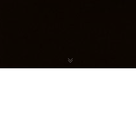
Exklusive Merchandising-Lizenzauswertung der
Musikgruppe Moon Shot
Moon Shot ist eine echte Rockband des 21.
Jahrhunderts. Die vier Jungs hatten bereits
unzählige Auftritte auf der ganzen Welt als